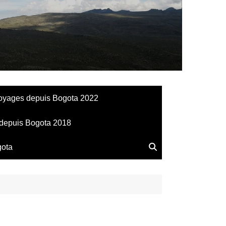
llesdeManu
oyages depuis Bogota 2022
depuis Bogota 2018
gota