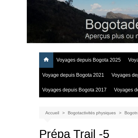
Aller
au
contenu
Regards personnels sur la vie d’expatrié à Bogota
Voyages depuis Bogota 2025
Voy
Voyage depuis Bogota 2021
Voyages de
Voyages depuis Bogota 2017
Voyages d
Accueil
Bogotactivités physiques
Bogotra
Prépa Trail -5