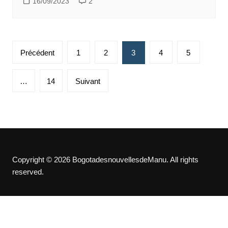
16/09/2023
2
Pagination
Précédent
1
2
3
4
5
des
publications
…
14
Suivant
Copyright © 2026 BogotadesnouvellesdeManu. All rights
reserved.