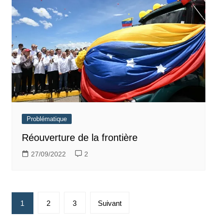
Problématique
Réouverture de la frontière
27/09/2022
2
Pagination
1
2
3
Suivant
des