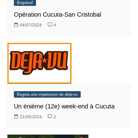
Bogoteuf
Opération Cucuta-San Cristobal
04/07/2024
4
Bogota une impression de déjà-vu
Un énième (12e) week-end à Cucuta
21/05/2024
2