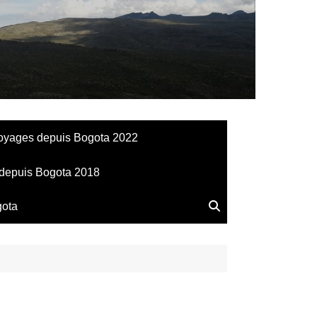
llesdeManu
oyages depuis Bogota 2022
depuis Bogota 2018
gota