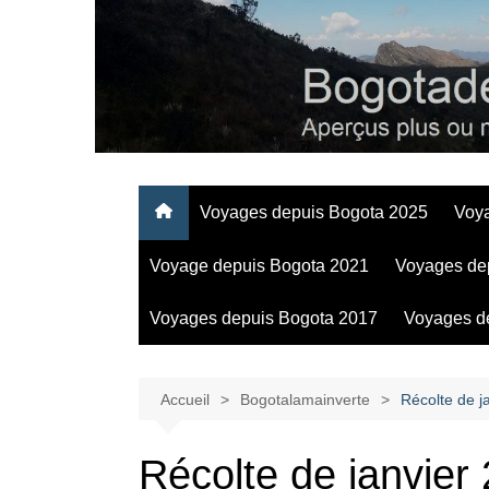
Aller
au
contenu
Regards personnels sur la vie d’expatrié à Bogota
Voyages depuis Bogota 2025
Voy
Voyage depuis Bogota 2021
Voyages de
Voyages depuis Bogota 2017
Voyages d
Accueil
Bogotalamainverte
Récolte de j
Récolte de janvier