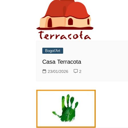
Bogot'Art
Casa Terracota
23/01/2026
2