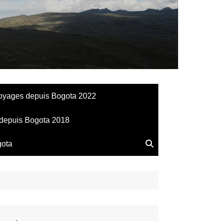
llesdeManu
oyages depuis Bogota 2022
depuis Bogota 2018
gota