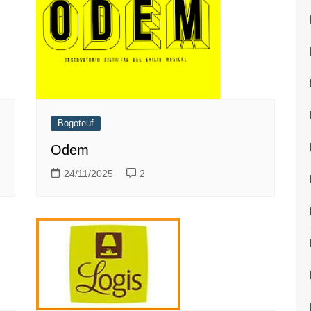
Bogoteuf
Odem
24/11/2025
2