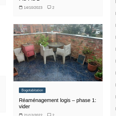
14/10/2023
2
Bogotabitation
Réaménagement logis – phase 1:
vider
21/12/2022
2