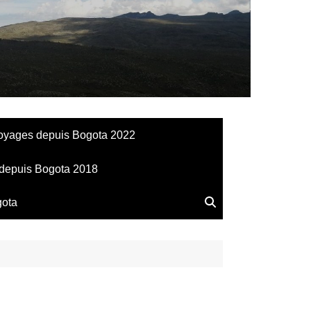
llesdeManu
oyages depuis Bogota 2022
depuis Bogota 2018
gota