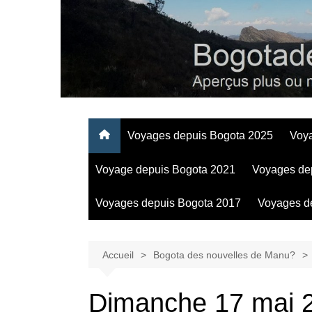
Aller
au
contenu
Regards personnels sur la vie d’expatrié à Bogota
Voyages depuis Bogota 2025
Voy
Voyage depuis Bogota 2021
Voyages de
Voyages depuis Bogota 2017
Voyages d
Accueil
Bogota des nouvelles de Manu?
Dimanche 17 mai 