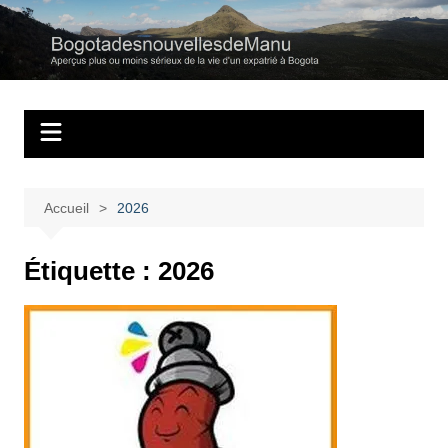
Aller
au
Bogotadesnouvell
Regards personnels sur la vie d’expatrié à Bogota
contenu
Accueil
2026
Étiquette :
2026