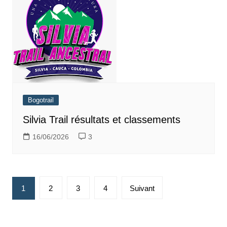
Bogotrail
Silvia Trail résultats et classements
16/06/2026
3
Pagination
1
2
3
4
Suivant
des
publications