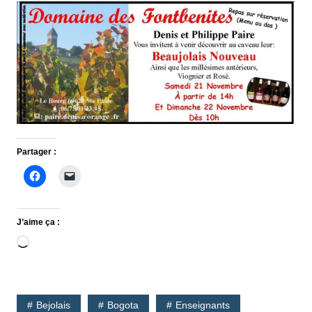
Partager :
J’aime ça :
Chargement…
Bejolais
Bogota
Enseignants