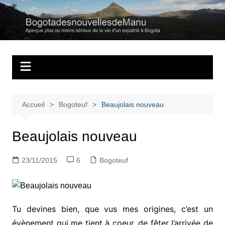
Aller
au
Bogotadesnouvell
Regards personnels sur la vie d’expatrié à Bogota
contenu
Accueil
Bogoteuf
Beaujolais nouveau
Beaujolais nouveau
23/11/2015
6
Bogoteuf
Tu devines bien, que vus mes origines, c’est un
évènement qui me tient à coeur, de fêter l’arrivée de