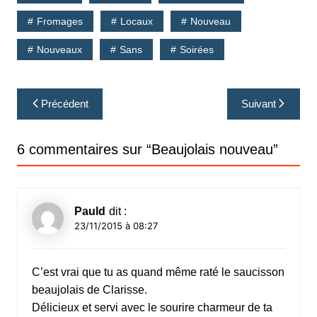
Fromages
Locaux
Nouveau
Nouveaux
Sans
Soirées
Navigation
Précédent
Suivant
de
l’article
6 commentaires sur “
Beaujolais nouveau
”
Pauld
dit :
23/11/2015 à 08:27
C’est vrai que tu as quand même raté le saucisson
beaujolais de Clarisse.
Délicieux et servi avec le sourire charmeur de ta