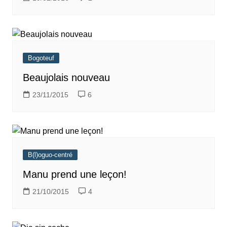
Bogoteuf
Beaujolais nouveau
23/11/2015
6
B(l)oguo-centré
Manu prend une leçon!
21/10/2015
4