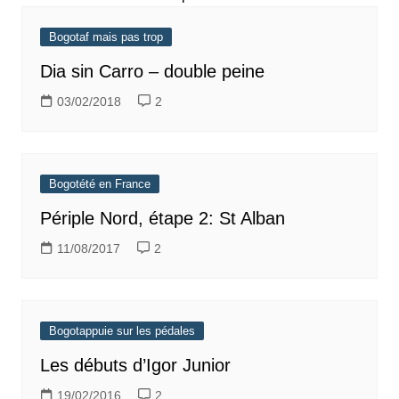
Bogotaf mais pas trop
Dia sin Carro – double peine
03/02/2018
2
Bogotété en France
Périple Nord, étape 2: St Alban
11/08/2017
2
Bogotappuie sur les pédales
Les débuts d’Igor Junior
19/02/2016
2