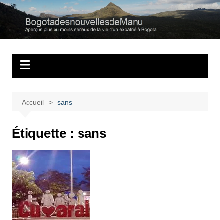
Aller
au
Bogotadesnouvell
Regards personnels sur la vie d’expatrié à Bogota
contenu
Accueil
sans
Étiquette :
sans