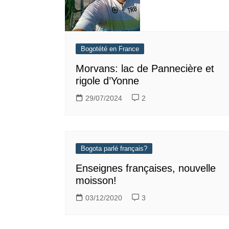
Bogotété en France
Morvans: lac de Pannecière et
rigole d’Yonne
29/07/2024
2
Bogota parlé français?
Enseignes françaises, nouvelle
moisson!
03/12/2020
3