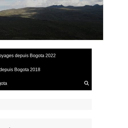
llesdeManu
oyages depuis Bogota 2022
depuis Bogota 2018
gota