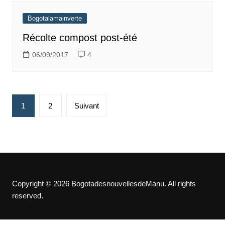
Bogotalamainverte
Récolte compost post-été
06/09/2017
4
Pagination
1
2
Suivant
des
publications
Copyright © 2026 BogotadesnouvellesdeManu. All rights
reserved.