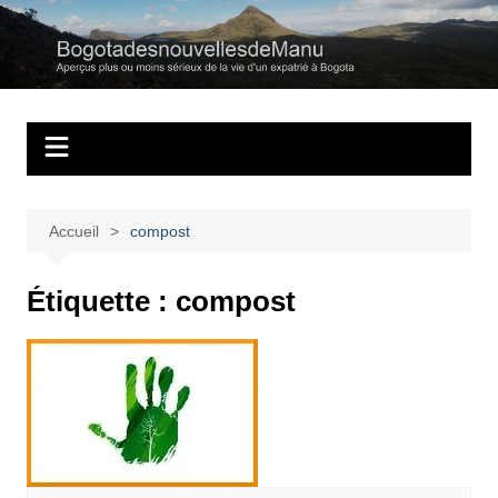
Aller
au
Bogotadesnouvell
Regards personnels sur la vie d’expatrié à Bogota
contenu
Accueil
compost
Étiquette :
compost