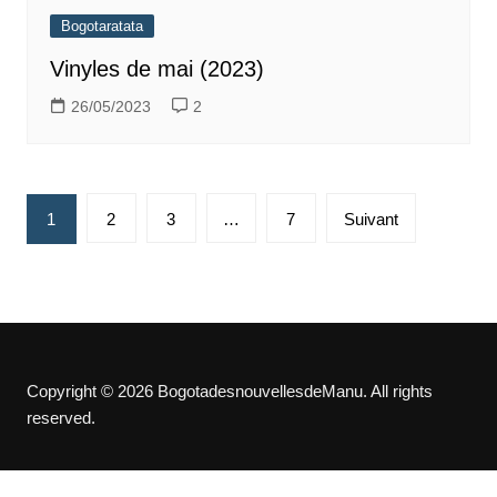
Bogotaratata
Vinyles de mai (2023)
26/05/2023
2
Pagination
1
2
3
…
7
Suivant
des
publications
Copyright © 2026 BogotadesnouvellesdeManu. All rights
reserved.