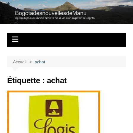
Aller
au
Bogotadesnouvell
Regards personnels sur la vie d’expatrié à Bogota
contenu
Accueil
achat
Étiquette :
achat