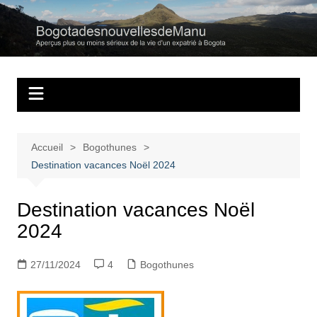
Aller
au
Bogotadesnouvell
Regards personnels sur la vie d’expatrié à Bogota
contenu
Accueil
Bogothunes
Destination vacances Noël 2024
Destination vacances Noël
2024
27/11/2024
4
Bogothunes