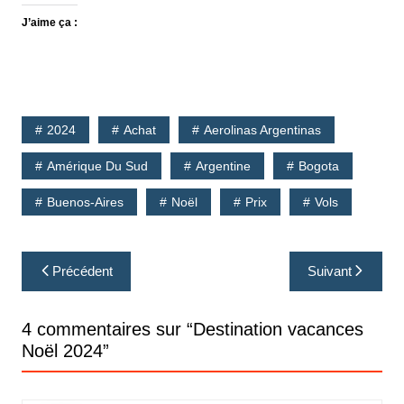
J’aime ça :
2024
Achat
Aerolinas Argentinas
Amérique Du Sud
Argentine
Bogota
Buenos-Aires
Noël
Prix
Vols
Navigation
Précédent
Suivant
de
l’article
4 commentaires sur “
Destination vacances
Noël 2024
”