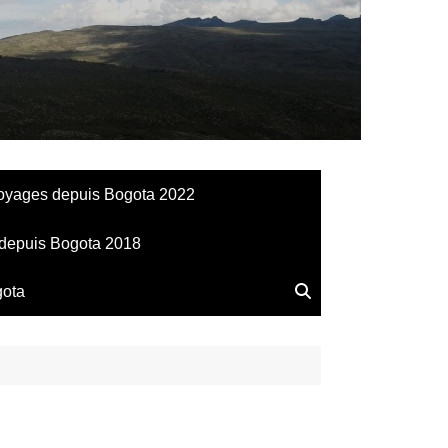
llesdeManu
oyages depuis Bogota 2022
depuis Bogota 2018
gota