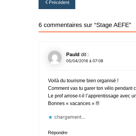
Navigation
Précédent
de
l’article
6 commentaires sur “
Stage AEFE
”
Pauld
dit :
05/04/2016 à 07:08
Voilà du tourisme bien organisé !
Comment vas tu garer ton vélo pendant c
Le prof arrose-t-il l’apprentissage avec 
Bonnes « vacances » !!!
chargement…
Répondre