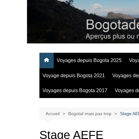
Aller
au
contenu
Regards personnels sur la vie d’expatrié à Bogota
Voyages depuis Bogota 2025
Voy
Voyage depuis Bogota 2021
Voyages de
Voyages depuis Bogota 2017
Voyages d
Accueil
Bogotaf mais pas trop
Stage AE
Stage AEFE