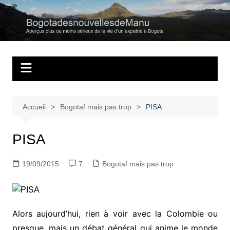
Aller
au
Bogotadesnouvell
Regards personnels sur la vie d’expatrié à Bogota
contenu
Accueil
Bogotaf mais pas trop
PISA
PISA
19/09/2015
7
Bogotaf mais pas trop
Alors aujourd’hui, rien à voir avec la Colombie ou
presque, mais un débat général qui anime le monde