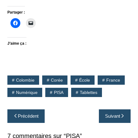
Partager :
J’aime ça :
Colombie
Corée
École
France
Numérique
PISA
Tablettes
Navigation
Précédent
Suivant
de
l’article
7 commentaires sur “
PISA
”