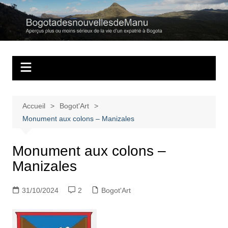
Aller
au
Bogotadesnouvell
Regards personnels sur la vie d’expatrié à Bogota
contenu
Accueil
Bogot'Art
Monument aux colons – Manizales
Monument aux colons –
Manizales
31/10/2024
2
Bogot'Art