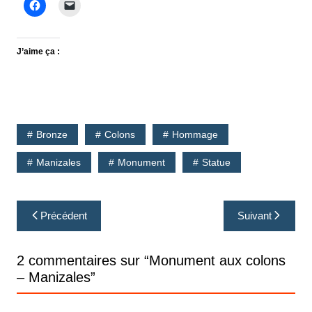
J’aime ça :
Bronze
Colons
Hommage
Manizales
Monument
Statue
Navigation
Précédent
Suivant
de
l’article
2 commentaires sur “
Monument aux colons
– Manizales
”