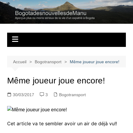
Aller
au
Bogotadesnouvell
Regards personnels sur la vie d’expatrié à Bogota
contenu
Accueil
Bogotransport
Même joueur joue encore!
Même joueur joue encore!
30/03/2017
3
Bogotransport
Cet article va te sembler avoir un air de déjà vu!!