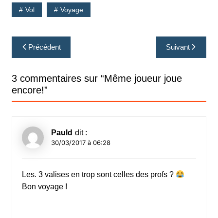
Vol
Voyage
Navigation
Précédent
Suivant
de
l’article
3 commentaires sur “
Même joueur joue
encore!
”
Pauld
dit :
30/03/2017 à 06:28
Les. 3 valises en trop sont celles des profs ?
Bon voyage !