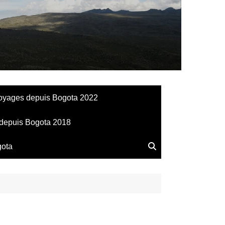
llesdeManu
oyages depuis Bogota 2022
depuis Bogota 2018
gota