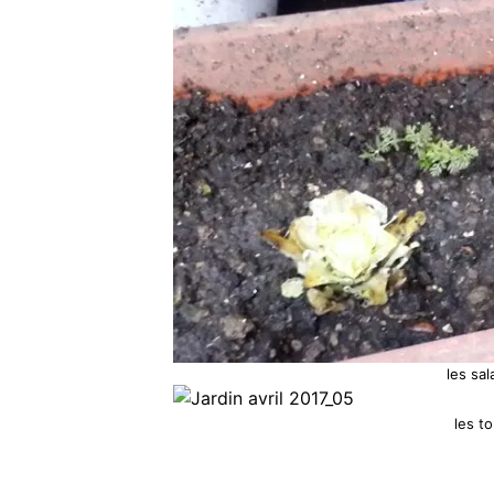
les sa
les t