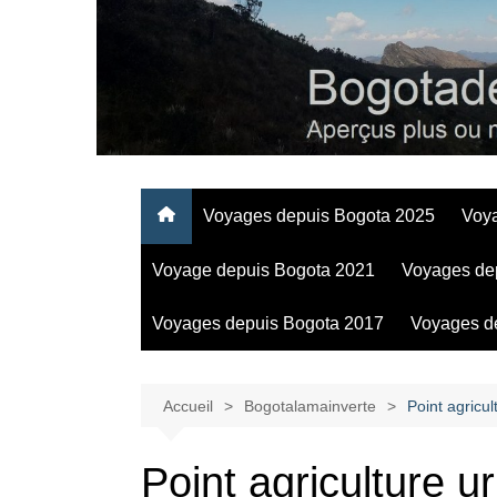
Aller
au
contenu
Regards personnels sur la vie d’expatrié à Bogota
Voyages depuis Bogota 2025
Voy
Voyage depuis Bogota 2021
Voyages de
Voyages depuis Bogota 2017
Voyages d
Accueil
Bogotalamainverte
Point agricu
Point agriculture 