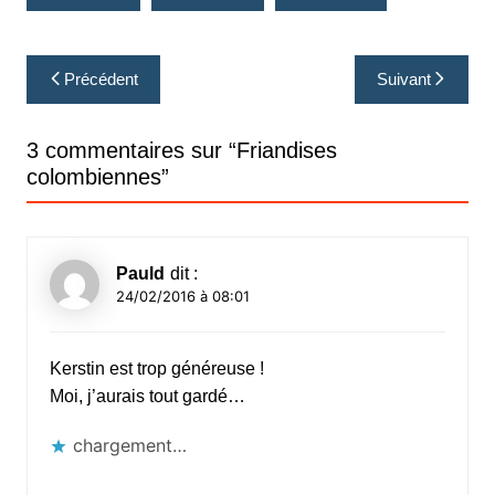
Navigation
Précédent
Suivant
de
l’article
3 commentaires sur “
Friandises
colombiennes
”
Pauld
dit :
24/02/2016 à 08:01
Kerstin est trop généreuse !
Moi, j’aurais tout gardé…
chargement…