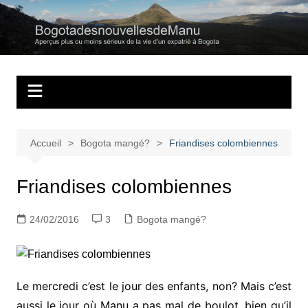
Aller
au
Bogotadesnouvell
Regards personnels sur la vie d’expatrié à Bogota
contenu
Accueil
Bogota mangé?
Friandises colombiennes
Friandises colombiennes
24/02/2016
3
Bogota mangé?
Le mercredi c’est le jour des enfants, non? Mais c’est
aussi le jour où Manu a pas mal de boulot, bien qu’il