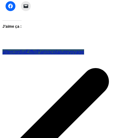
J’aime ça :
altercordia
Eiffel
Paris
scolaiure
voyage
Navigation
de
l’article