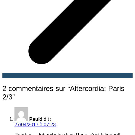
2 commentaires sur “
Altercordia: Paris
2/3
”
Pauld
dit :
27/04/2017 à 07:23
Pourtant…dehambuler dans Paris, c’est fatiguant!