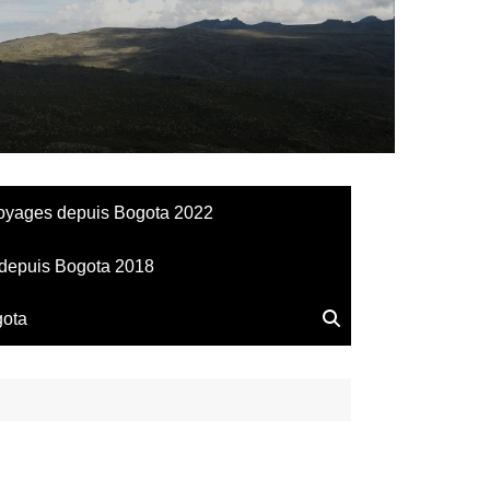
llesdeManu
oyages depuis Bogota 2022
depuis Bogota 2018
gota