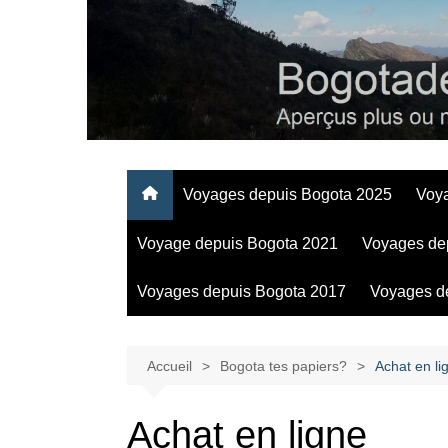
Aller
au
contenu
Regards personnels sur la vie d’expatrié à Bogota
Voyages depuis Bogota 2025
Voy
Voyage depuis Bogota 2021
Voyages de
Voyages depuis Bogota 2017
Voyages d
Accueil
Bogota tes papiers?
Achat en li
Achat en ligne