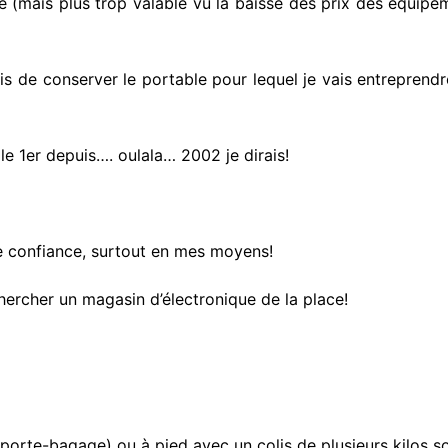
e (mais plus trop valable vu la baisse des prix des équipe
is de conserver le portable pour lequel je vais entreprend
 le 1er depuis…. oulala… 2002 je dirais!
 de confiance, surtout en mes moyens!
chercher un magasin d’électronique de la place!
 porte-bagage) ou à pied avec un colis de plusieurs kilos so