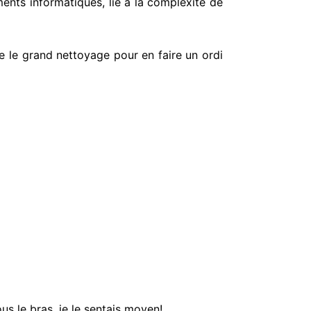
ments informatiques, lié à la complexité de
re le grand nettoyage pour en faire un ordi
us le bras, je le sentais moyen!