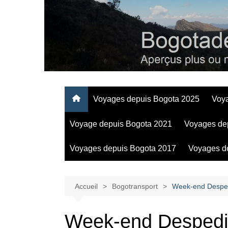
Aller
au
contenu
Regards personnels sur la vie d’expatrié à Bogota
Voyages depuis Bogota 2025
Voy
Voyage depuis Bogota 2021
Voyages de
Voyages depuis Bogota 2017
Voyages d
Accueil
Bogotransport
Week-end Despe
Week-end Desped