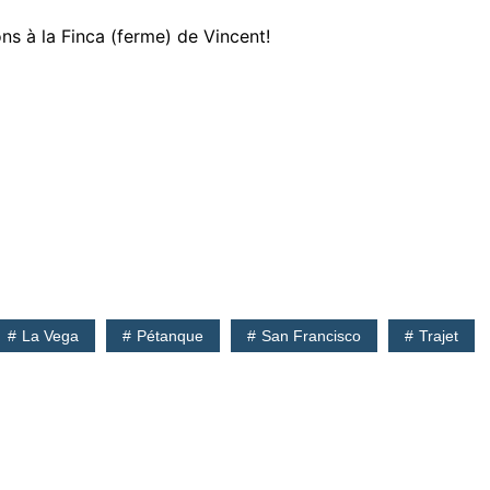
s à la Finca (ferme) de Vincent!
La Vega
Pétanque
San Francisco
Trajet