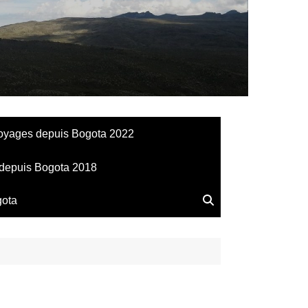
llesdeManu
oyages depuis Bogota 2022
depuis Bogota 2018
gota