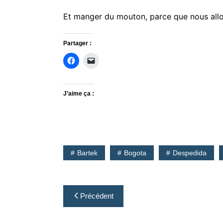
Et manger du mouton, parce que nous allon
Partager :
J’aime ça :
Bartek
Bogota
Despedida
Navigation
Précédent
de