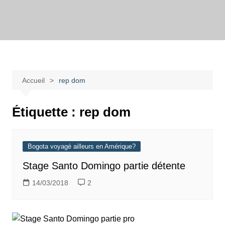
Aller
au
Bogotadesnouvell
Regards personnels sur la vie d’expatrié à Bogota
contenu
Accueil
rep dom
Étiquette :
rep dom
Bogota voyagé ailleurs en Amérique?
Stage Santo Domingo partie détente
14/03/2018
2