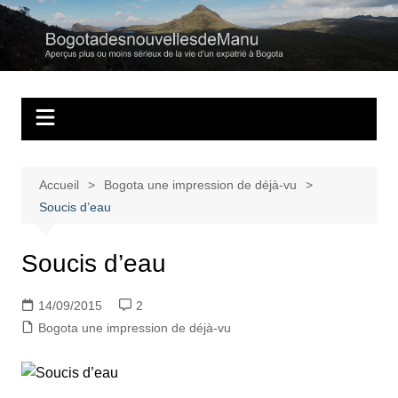
Aller
au
Bogotadesnouvell
Regards personnels sur la vie d’expatrié à Bogota
contenu
Accueil
Bogota une impression de déjà-vu
Soucis d’eau
Soucis d’eau
14/09/2015
2
Bogota une impression de déjà-vu