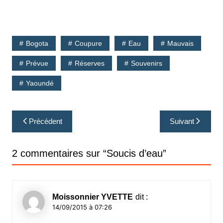
Bogota
Coupure
Eau
Mauvais
Prévue
Réserves
Souvenirs
Yaoundé
Navigation
Précédent
Suivant
de
l’article
2 commentaires sur “
Soucis d’eau
”
Moissonnier YVETTE
dit :
14/09/2015 à 07:26