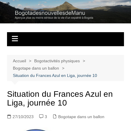
Aller
au
Bogotadesnouvell
Regards personnels sur la vie d’expatrié à Bogota
contenu
Accueil
Bogotactivités physiques
Bogotape dans un ballon
Situation du Frances Azul en Liga, journée 10
Situation du Frances Azul en
Liga, journée 10
27/10/2023
3
Bogotape dans un ballon