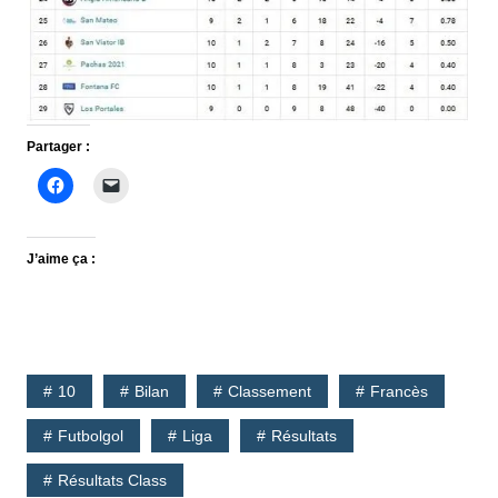
Partager :
J’aime ça :
10
Bilan
Classement
Francès
Futbolgol
Liga
Résultats
Résultats Class