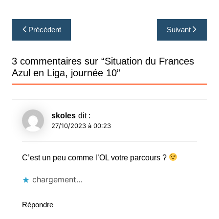
Navigation
Précédent
Suivant
de
l’article
3 commentaires sur “
Situation du Frances
Azul en Liga, journée 10
”
skoles
dit :
27/10/2023 à 00:23
C’est un peu comme l’OL votre parcours ?
chargement…
Répondre