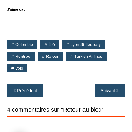
J’aime ça :
Colombie
Été
Lyon St Exupéry
Rentrée
Retour
Turkish Airlines
Vols
Navigation
Précédent
Suivant
de
l’article
4 commentaires sur “
Retour au bled
”