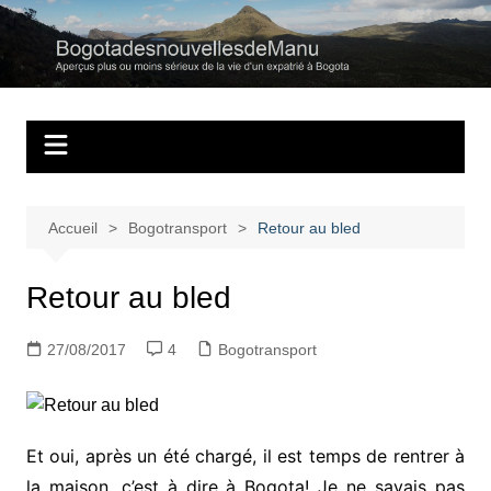
Aller
au
Bogotadesnouvell
Regards personnels sur la vie d’expatrié à Bogota
contenu
Accueil
Bogotransport
Retour au bled
Retour au bled
27/08/2017
4
Bogotransport
Et oui, après un été chargé, il est temps de rentrer à
la maison, c’est à dire à Bogota! Je ne savais pas