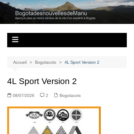
Aller
au
Bogotadesnouvell
Regards personnels sur la vie d’expatrié à Bogota
contenu
Accueil
Bogotacots
4L Sport Version 2
4L Sport Version 2
08/07/2026
2
Bogotacots