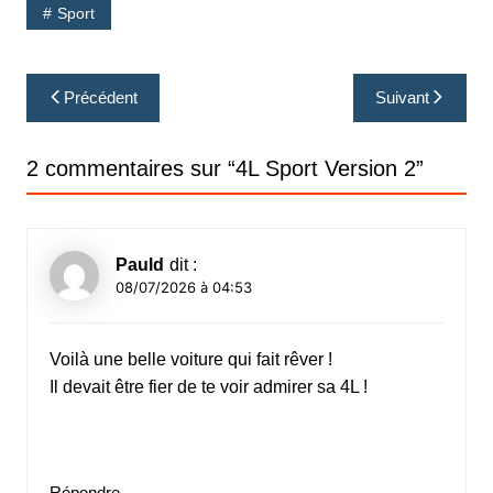
Sport
Navigation
Précédent
Suivant
de
l’article
2 commentaires sur “
4L Sport Version 2
”
Pauld
dit :
08/07/2026 à 04:53
Voilà une belle voiture qui fait rêver !
Il devait être fier de te voir admirer sa 4L !
Répondre