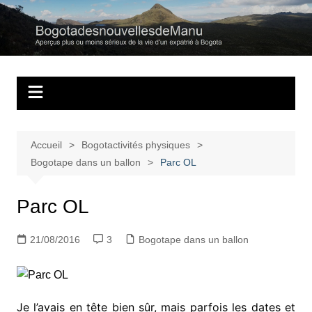
Aller
au
Bogotadesnouvell
Regards personnels sur la vie d’expatrié à Bogota
contenu
Accueil
Bogotactivités physiques
Bogotape dans un ballon
Parc OL
Parc OL
21/08/2016
3
Bogotape dans un ballon
Je l’avais en tête bien sûr, mais parfois les dates et