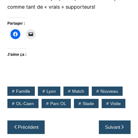
comme tant de « vrais » supporteurs!
Partager :
J’aime ça :
Famille
Lyon
Match
Nouveau
OL-Caen
Parc OL
Stade
Visite
Navigation
Précédent
Suivant
de