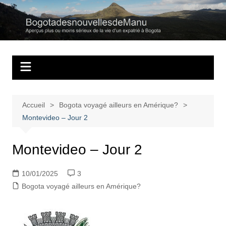
Aller
au
Bogotadesnouvell
Regards personnels sur la vie d’expatrié à Bogota
contenu
Accueil
Bogota voyagé ailleurs en Amérique?
Montevideo – Jour 2
Montevideo – Jour 2
10/01/2025
3
Bogota voyagé ailleurs en Amérique?