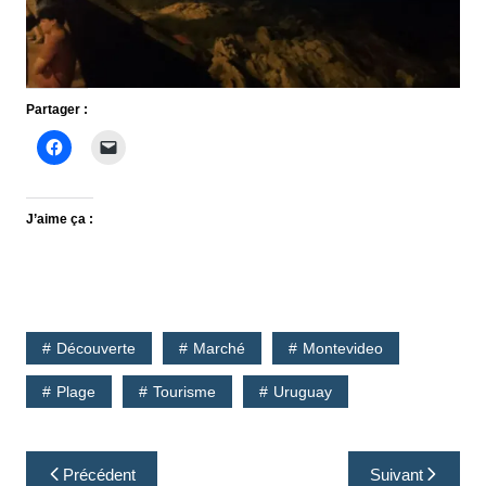
Partager :
J’aime ça :
Découverte
Marché
Montevideo
Plage
Tourisme
Uruguay
Navigation
Précédent
Suivant