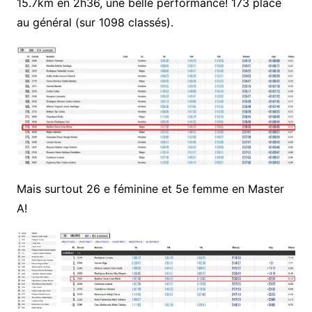
15.7km en 2h36, une belle performance! 173 place
au général (sur 1098 classés).
Mais surtout 26 e féminine et 5e femme en Master
A!