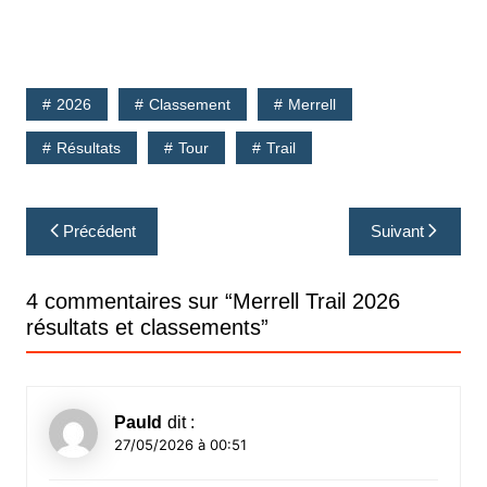
2026
Classement
Merrell
Résultats
Tour
Trail
Navigation
Précédent
Suivant
de
l’article
4 commentaires sur “
Merrell Trail 2026
résultats et classements
”
Pauld
dit :
27/05/2026 à 00:51