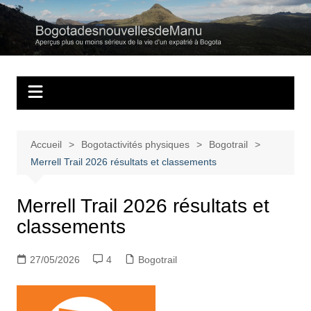
Aller
au
Bogotadesnouvell
Regards personnels sur la vie d’expatrié à Bogota
contenu
Accueil
Bogotactivités physiques
Bogotrail
Merrell Trail 2026 résultats et classements
Merrell Trail 2026 résultats et
classements
27/05/2026
4
Bogotrail