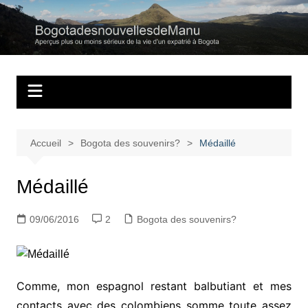
Aller
au
Bogotadesnouvell
Regards personnels sur la vie d’expatrié à Bogota
contenu
Accueil
Bogota des souvenirs?
Médaillé
Médaillé
09/06/2016
2
Bogota des souvenirs?
Comme, mon espagnol restant balbutiant et mes
contacts avec des colombiens somme toute assez