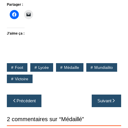
Partager :
J’aime ça :
Foot
Lycée
Médaille
Mundialito
Victoire
Navigation
Précédent
Suivant
de
l’article
2 commentaires sur “
Médaillé
”