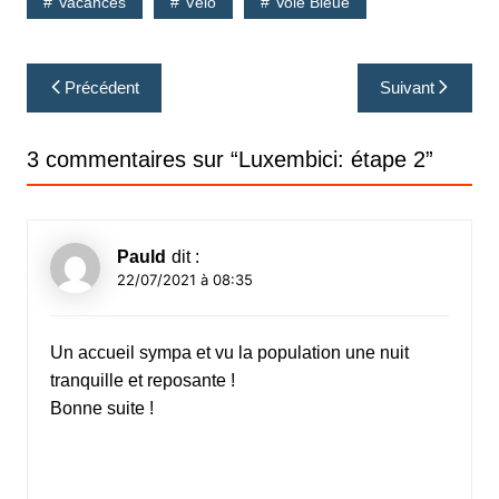
Vacances
Vélo
Voie Bleue
Navigation
Précédent
Suivant
de
l’article
3 commentaires sur “
Luxembici: étape 2
”
Pauld
dit :
22/07/2021 à 08:35
Un accueil sympa et vu la population une nuit
tranquille et reposante !
Bonne suite !