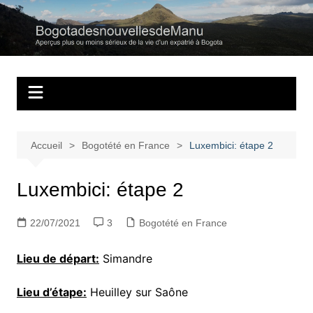
Aller
au
Bogotadesnouvell
Regards personnels sur la vie d’expatrié à Bogota
contenu
Accueil
Bogotété en France
Luxembici: étape 2
Luxembici: étape 2
22/07/2021
3
Bogotété en France
Lieu de départ:
Simandre
Lieu d’étape:
Heuilley sur Saône