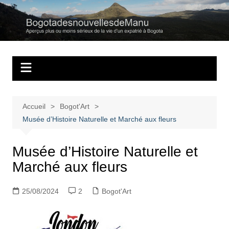
Aller
au
Bogotadesnouvell
Regards personnels sur la vie d’expatrié à Bogota
contenu
Accueil
Bogot'Art
Musée d’Histoire Naturelle et Marché aux fleurs
Musée d’Histoire Naturelle et
Marché aux fleurs
25/08/2024
2
Bogot'Art