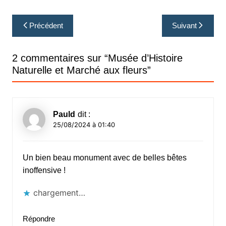
Navigation
Précédent
Suivant
de
l’article
2 commentaires sur “
Musée d’Histoire
Naturelle et Marché aux fleurs
”
Pauld
dit :
25/08/2024 à 01:40
Un bien beau monument avec de belles bêtes
inoffensive !
chargement…
Répondre