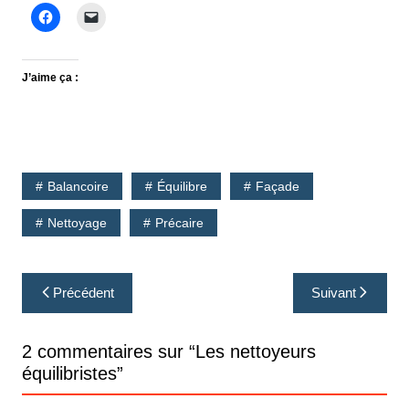
J’aime ça :
Balancoire
Équilibre
Façade
Nettoyage
Précaire
Navigation
Précédent
Suivant
de
l’article
2 commentaires sur “
Les nettoyeurs
équilibristes
”