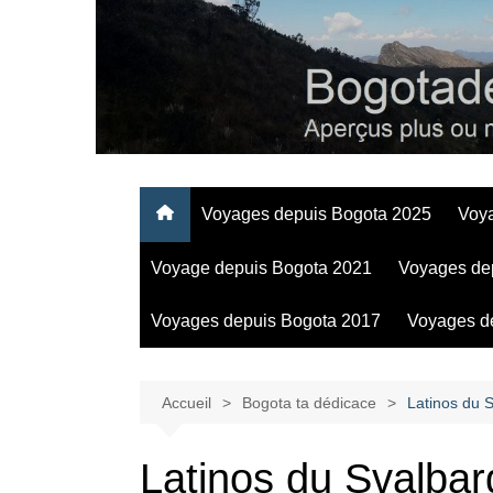
Aller
au
contenu
Regards personnels sur la vie d’expatrié à Bogota
Voyages depuis Bogota 2025
Voy
Voyage depuis Bogota 2021
Voyages de
Voyages depuis Bogota 2017
Voyages d
Accueil
Bogota ta dédicace
Latinos du 
Latinos du Svalbar