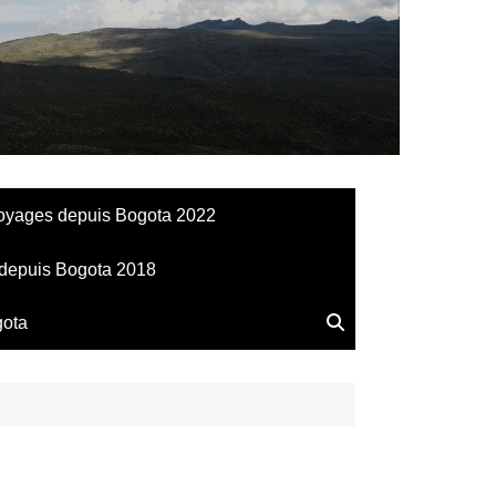
llesdeManu
oyages depuis Bogota 2022
depuis Bogota 2018
gota