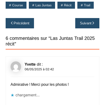
Course
Las Juntas
Récit
Trail
Navigation
Précédent
Suivant
de
l’article
6 commentaires sur “
Las Juntas Trail 2025
récit
”
Yvette
dit :
06/05/2025 à 02:42
Admirative ! Merci pour les photos !
chargement…