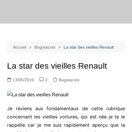
Aller
au
Bogotadesnouvell
Regards personnels sur la vie d’expatrié à Bogota
contenu
Accueil
Bogotacots
La star des vieilles Renault
La star des vieilles Renault
13/05/2016
2
Bogotacots
Je reviens aux fondamentaux de cette rubrique
concernant les vieilles voitures, qui est née je te le
rappelle car je me suis rapidement aperçu que la