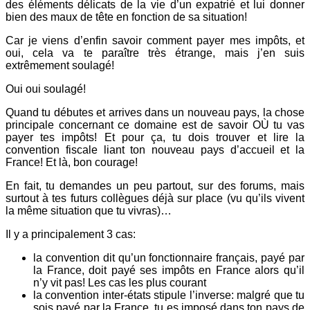
des éléments délicats de la vie d’un expatrié et lui donner
bien des maux de tête en fonction de sa situation!
Car je viens d’enfin savoir comment payer mes impôts, et
oui, cela va te paraître très étrange, mais j’en suis
extrêmement soulagé!
Oui oui soulagé!
Quand tu débutes et arrives dans un nouveau pays, la chose
principale concernant ce domaine est de savoir OÙ tu vas
payer tes impôts! Et pour ça, tu dois trouver et lire la
convention fiscale liant ton nouveau pays d’accueil et la
France! Et là, bon courage!
En fait, tu demandes un peu partout, sur des forums, mais
surtout à tes futurs collègues déjà sur place (vu qu’ils vivent
la même situation que tu vivras)…
Il y a principalement 3 cas:
la convention dit qu’un fonctionnaire français, payé par
la France, doit payé ses impôts en France alors qu’il
n’y vit pas! Les cas les plus courant
la convention inter-états stipule l’inverse: malgré que tu
sois payé par la France, tu es imposé dans ton pays de