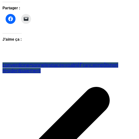
Partager :
J’aime ça :
convention
ersonnel
espace
expatrié
France
impôts
non
résident
paiement
Navigation
de
l’article