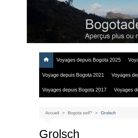
Aller
au
contenu
Regards personnels sur la vie d’expatrié à Bogota
Voyages depuis Bogota 2025
Voy
Voyage depuis Bogota 2021
Voyages de
Voyages depuis Bogota 2017
Voyages d
Accueil
Bogota soif?
Grolsch
Grolsch