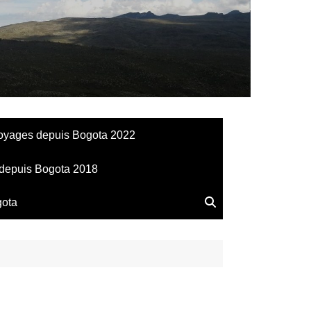
llesdeManu
oyages depuis Bogota 2022
depuis Bogota 2018
gota