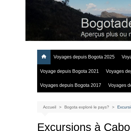
Aller
au
contenu
Regards personnels sur la vie d’expatrié à Bogota
Voyages depuis Bogota 2025
Voy
Voyage depuis Bogota 2021
Voyages de
Voyages depuis Bogota 2017
Voyages d
Accueil
Bogota exploré le pays?
Excursi
Excursions à Cabo 