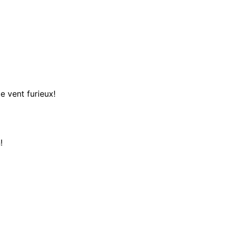
le vent furieux!
!