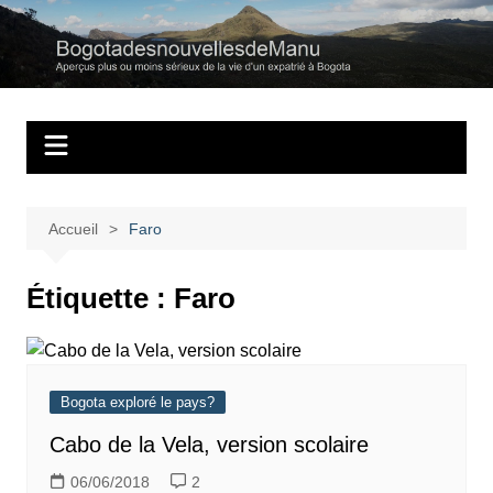
Aller
au
Bogotadesnouvell
Regards personnels sur la vie d’expatrié à Bogota
contenu
Accueil
Faro
Étiquette :
Faro
Bogota exploré le pays?
Cabo de la Vela, version scolaire
06/06/2018
2