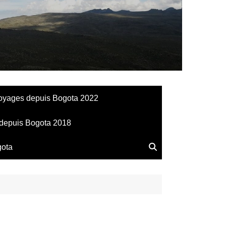
llesdeManu
oyages depuis Bogota 2022
depuis Bogota 2018
gota