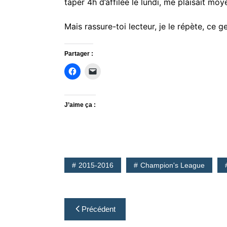
taper 4h d’affilée le lundi, me plaisait moy
Mais rassure-toi lecteur, je le répète, ce 
Partager :
J’aime ça :
2015-2016
Champion's League
Navigation
Précédent
de