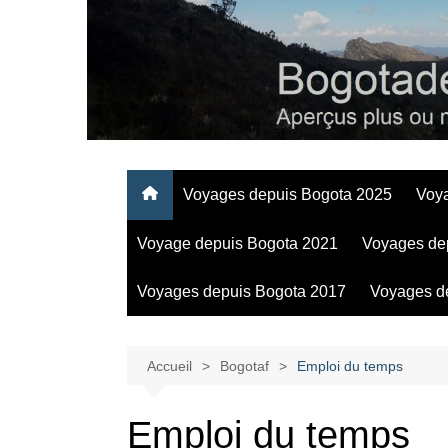
Aller
au
contenu
Regards personnels sur la vie d’expatrié à Bogota
Voyages depuis Bogota 2025
Voy
Voyage depuis Bogota 2021
Voyages de
Voyages depuis Bogota 2017
Voyages d
Accueil
Bogotaf
Emploi du temps
Emploi du temps