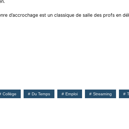
en.
genre d’accrochage est un classique de salle des profs en dé
Collège
Du Temps
Emploi
Streaming