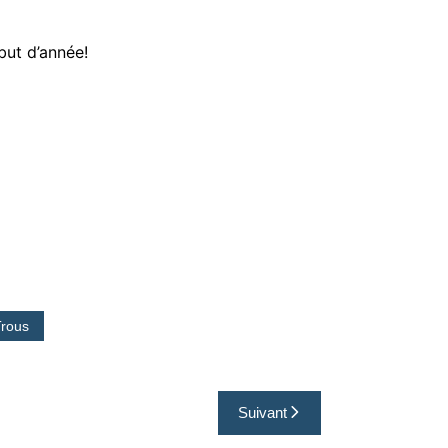
but d’année!
Trous
Suivant