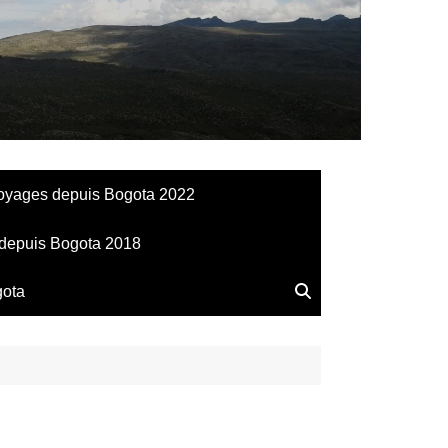
llesdeManu
oyages depuis Bogota 2022
depuis Bogota 2018
gota