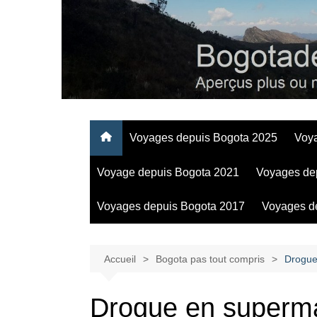
Aller
au
contenu
Regards personnels sur la vie d’expatrié à Bogota
Voyages depuis Bogota 2025
Voy
Voyage depuis Bogota 2021
Voyages de
Voyages depuis Bogota 2017
Voyages d
Accueil
Bogota pas tout compris
Drogue
Drogue en superm