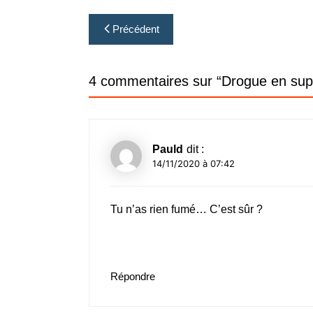
Navigation
Précédent
de
l’article
4 commentaires sur “
Drogue en su
Pauld
dit :
14/11/2020 à 07:42
Tu n’as rien fumé… C’est sûr ?
Répondre