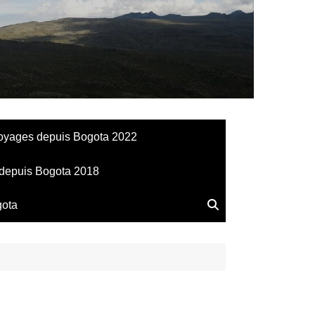
llesdeManu
oyages depuis Bogota 2022
depuis Bogota 2018
gota