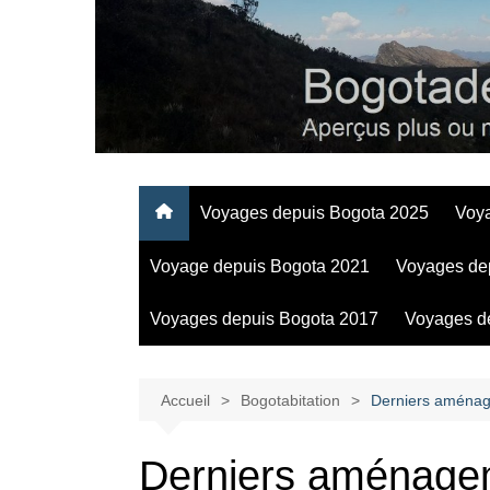
Aller
au
contenu
Regards personnels sur la vie d’expatrié à Bogota
Voyages depuis Bogota 2025
Voy
Voyage depuis Bogota 2021
Voyages de
Voyages depuis Bogota 2017
Voyages d
Accueil
Bogotabitation
Derniers aménag
Derniers aménagem