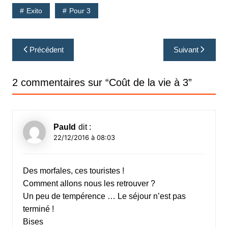
Exito
Pour 3
Navigation
Précédent
Suivant
de
l’article
2 commentaires sur “
Coût de la vie à 3
”
Pauld
dit :
22/12/2016 à 08:03
Des morfales, ces touristes !
Comment allons nous les retrouver ?
Un peu de tempérence … Le séjour n’est pas
terminé !
Bises