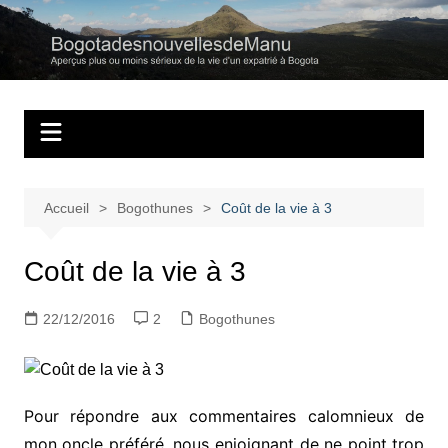
Aller
au
Bogotadesnouvell
Regards personnels sur la vie d’expatrié à Bogota
contenu
Accueil
Bogothunes
Coût de la vie à 3
Coût de la vie à 3
22/12/2016
2
Bogothunes
Pour répondre aux commentaires calomnieux de
mon oncle préféré, nous enjoignant de ne point trop