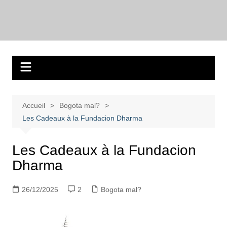
Aller
au
Bogotadesnouvell
Regards personnels sur la vie d’expatrié à Bogota
contenu
Accueil
Bogota mal?
Les Cadeaux à la Fundacion Dharma
Les Cadeaux à la Fundacion
Dharma
26/12/2025
2
Bogota mal?