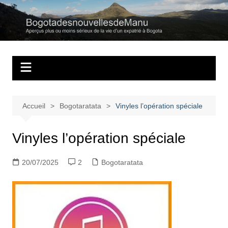
Aller
au
Bogotadesnouvell
Regards personnels sur la vie d’expatrié à Bogota
contenu
Accueil
Bogotaratata
Vinyles l’opération spéciale
Vinyles l’opération spéciale
20/07/2025
2
Bogotaratata