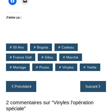
J’aime ça :
50 Ans
Bogota
Cadeau
France Gall
Gilou
Marché
Mariage
Puces
Vinyles
Yvette
Navigation
Précédent
Suivant
de
l’article
2 commentaires sur “
Vinyles l’opération
spéciale
”