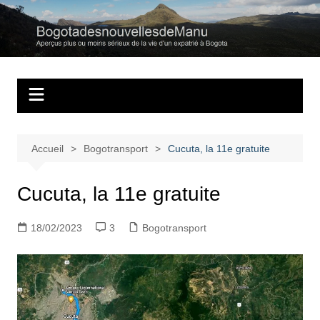
Aller
au
Bogotadesnouvell
Regards personnels sur la vie d’expatrié à Bogota
contenu
Accueil
Bogotransport
Cucuta, la 11e gratuite
Cucuta, la 11e gratuite
18/02/2023
3
Bogotransport