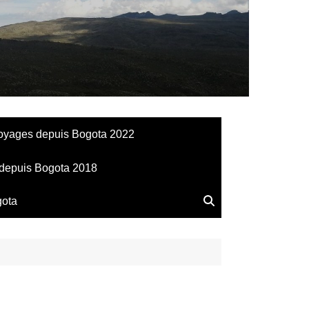
llesdeManu
oyages depuis Bogota 2022
depuis Bogota 2018
gota