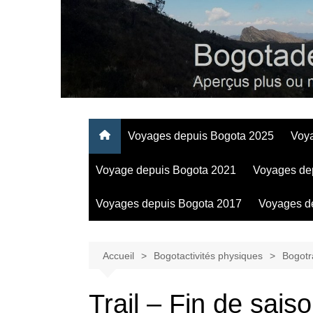
Aller
au
contenu
Regards personnels sur la vie d’expatrié à Bogota
Voyages depuis Bogota 2025
Voy
Voyage depuis Bogota 2021
Voyages de
Voyages depuis Bogota 2017
Voyages d
Accueil
Bogotactivités physiques
Bogotra
Trail – Fin de sai