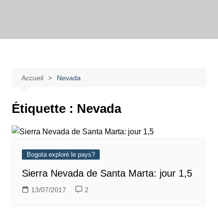
Aller
au
Bogotadesnouvell
Regards personnels sur la vie d’expatrié à Bogota
contenu
Accueil
Nevada
Étiquette :
Nevada
Bogota exploré le pays?
Sierra Nevada de Santa Marta: jour 1,5
13/07/2017
2